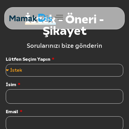
İstek
- Öneri -
Şikayet
Sorularınızı bize gönderin
Lütfen Seçim Yapın
İsim
Email