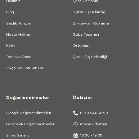
Ekibimiz
Çene Cerrahisi
Blog
Dijital Diş Hekimliği
Sağlık Turizmi
Zirkonyum Kaplama
Hasta Hakları
Gülüş Tasarımı
Kvkk
Ortodonti
İstek ve Öneri
Çocuk Diş Hekimliği
Sıkça Sorulan Sorular
Değerlendirmeler
İletişim
Google Değerlendirmeleri
0530 544 50 90
Facebook Değerlendirmeleri
mamak.dent@
Smile Gallery
10:00 - 19:00