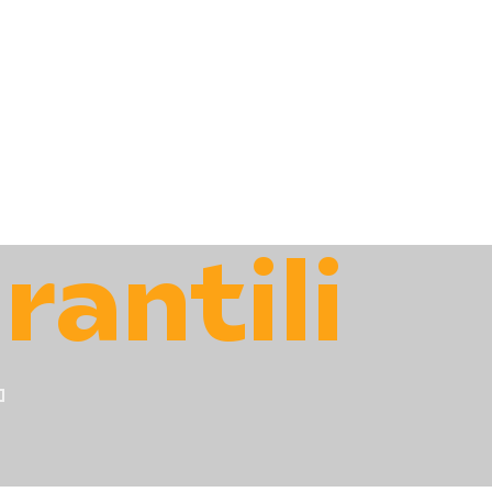
antili
T