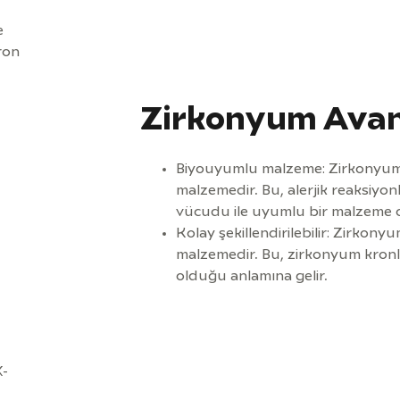
e
ron
Zirkonyum Avan
Biyouyumlu malzeme: Zirkonyum
malzemedir. Bu, alerjik reaksiyo
vücudu ile uyumlu bir malzeme ol
Kolay şekillendirilebilir: Zirkonyum
malzemedir. Bu, zirkonyum kronl
olduğu anlamına gelir.
X-