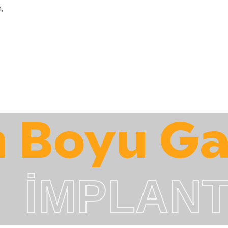
,
 Boyu Gar
İMPLAN